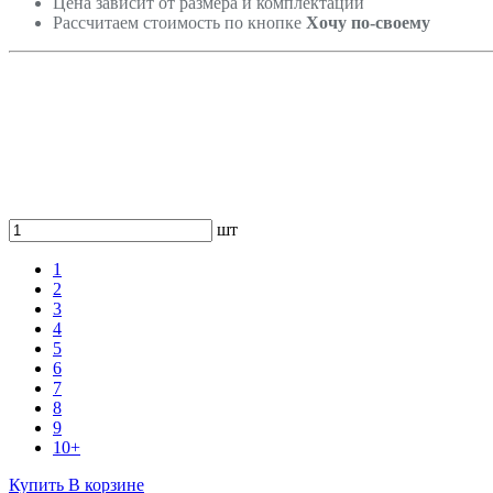
Цена зависит от размера и комплектации
Рассчитаем стоимость по кнопке
Хочу по-своему
шт
1
2
3
4
5
6
7
8
9
10+
Купить
В корзине