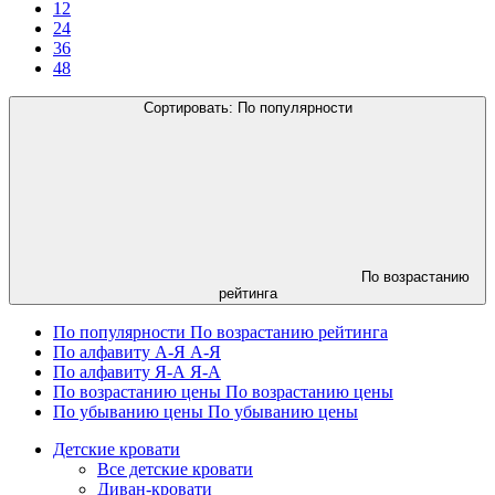
12
24
36
48
Сортировать:
По популярности
По возрастанию
рейтинга
По популярности
По возрастанию рейтинга
По алфавиту А-Я
А-Я
По алфавиту Я-А
Я-А
По возрастанию цены
По возрастанию цены
По убыванию цены
По убыванию цены
Детские кровати
Все детские кровати
Диван-кровати