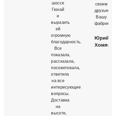
шоссе
своим
Гюнай
друзьям
и
Вашу
выразить
фабрику.
ей
огромную
Юрий
благодарность.
Хомяко
Все
показала,
рассказала,
посоветовала,
ответила
на все
интересующие
вопросы.
Доставка
на
высоте,