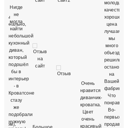
молодцы,
Нигде
ки
качество
не
нены
хорошее,
могла
ссионально,
цена
найти
тно,
лучшая,
небольшой
мы
кухонный
много
диван,
ные
объездили
который
решили
подошёл
остановит
бы в
на
интерьер
сь
Вашей
Очень
- в
фабрике.
нравится
Кроватсоне
али
Что
диванчик-
стазу
понравило
кроватка.
же
грам
Во-
Цвет
подобрали
первых,
очень
нужную
жером),
продавец,
красивый
Большое