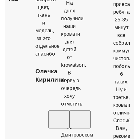
На
приехали
цвет,
днях
ребята
ткань
получили
25-35
и
наши
минут
модель,
кровати
все
за это
для
собрали,
отдельное
детей
коммуника
спасибо
от
чистоплот
krowatson.
побольше
Олечка
В
б
Кирилина
первую
ма
таких.
очередь
Ну и
хочу
третье,
отметить
кровать
менеджера
отличная!
салона
Спасибо
на
Вам,
Дмитровском
рекоменд