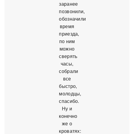
заранее
позвонили,
обозначили
время
приезда,
по ним
можно
сверять
часы,
собрали
все
быстро,
молодцы,
спасибо.
Ну и
конечно
же о
кроватях: