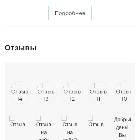
Подробнее
Отзывы
али
Добрый
ки
день!
Вы