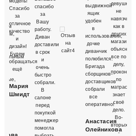
модель!
девушка,
выдвижной
спасибо
Спасибо
ь
не
ящик
за
за
навязчива
удобен
Вашу
отличное
мным
как в
в
работу.
качество
измом,
других
использовании,
Диван
и
я
магазинах
дочке
доставили
дизайн!
объяснила
диванчик
в срок
Будем
идуальным
все по
полюбился.
и
обращаться
рам.
делу,
Бригада
очень
ещё
проконсул
сборщиков-
быстро
лемые,
по
доставщиков
собрали.
Мария
ем.
матрасам,
собрали
В
Шмидт
знает
все
салоне
своё
оперативно!
перед
ьны!
дело.
покупкой
Во-
менеджер
Анастасия
вторых
яна
помогла
Олейникова
-
юкова
выбрать