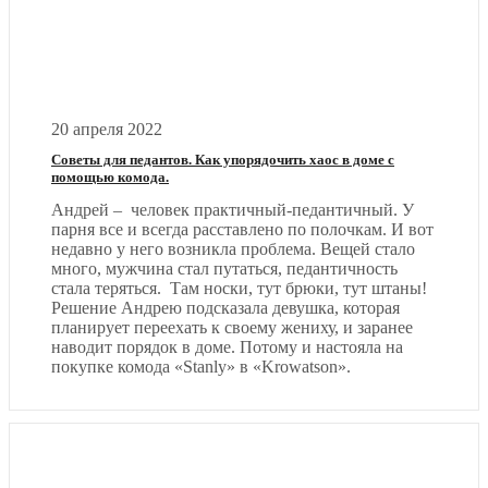
20 апреля 2022
Советы для педантов. Как упорядочить хаос в доме с
помощью комода.
Андрей – человек практичный-педантичный. У
парня все и всегда расставлено по полочкам. И вот
недавно у него возникла проблема. Вещей стало
много, мужчина стал путаться, педантичность
стала теряться. Там носки, тут брюки, тут штаны!
Решение Андрею подсказала девушка, которая
планирует переехать к своему жениху, и заранее
наводит порядок в доме. Потому и настояла на
покупке комода «Stanly» в «Krowatson».