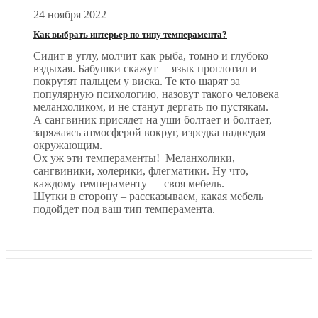
24 ноября 2022
Как выбрать интерьер по типу темперамента?
Сидит в углу, молчит как рыба, томно и глубоко
вздыхая. Бабушки скажут – язык проглотил и
покрутят пальцем у виска. Те кто шарят за
популярную психологию, назовут такого человека
меланхоликом, и не станут дергать по пустякам.
А сангвиник присядет на уши болтает и болтает,
заряжаясь атмосферой вокруг, изредка надоедая
окружающим.
Ох уж эти темпераменты! Меланхолики,
сангвиники, холерики, флегматики. Ну что,
каждому темпераменту – своя мебель.
Шутки в сторону – рассказываем, какая мебель
подойдет под ваш тип темперамента.