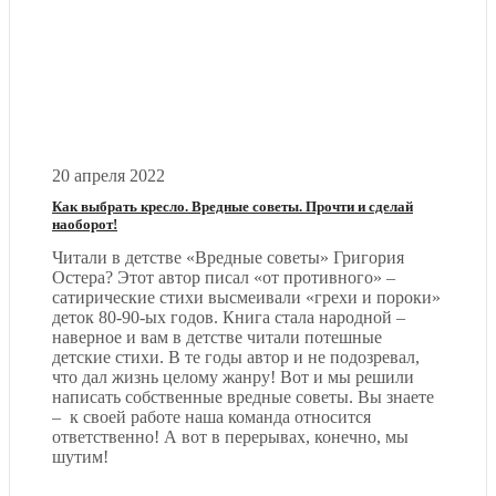
20 апреля 2022
Как выбрать кресло. Вредные советы. Прочти и сделай
наоборот!
Читали в детстве «Вредные советы» Григория
Остера? Этот автор писал «от противного» –
сатирические стихи высмеивали «грехи и пороки»
деток 80-90-ых годов. Книга стала народной –
наверное и вам в детстве читали потешные
детские стихи. В те годы автор и не подозревал,
что дал жизнь целому жанру! Вот и мы решили
написать собственные вредные советы. Вы знаете
– к своей работе наша команда относится
ответственно! А вот в перерывах, конечно, мы
шутим!