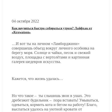
04 октября 2022
Как научиться быстро собираться утром? Лайфхак от
«Krowatson»
…И вот ты на личном «Ламборджини»
совершаешь объезд вокруг личного особняка на
берегу моря. Солнце и чайки, песок и свежий
воздух, площадка с вертолётами и картинная
галерея шедевров искусства.
Кажется, что жизнь удалась…
Но что такое – ты слышишь звон в ушах. Это
дребезжит будильник – пора вставать! Умываться,
одеваться, кормить кота и бегом на работу! Благо,
выспаться удалось на уютной кровати от