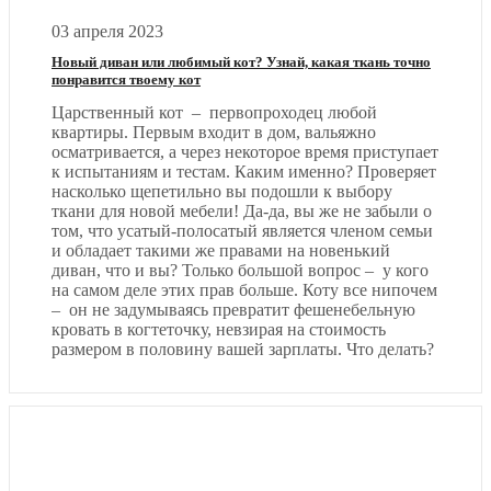
03 апреля 2023
Новый диван или любимый кот? Узнай, какая ткань точно
понравится твоему кот
Царственный кот – первопроходец любой
квартиры. Первым входит в дом, вальяжно
осматривается, а через некоторое время приступает
к испытаниям и тестам. Каким именно? Проверяет
насколько щепетильно вы подошли к выбору
ткани для новой мебели! Да-да, вы же не забыли о
том, что усатый-полосатый является членом семьи
и обладает такими же правами на новенький
диван, что и вы? Только большой вопрос – у кого
на самом деле этих прав больше. Коту все нипочем
– он не задумываясь превратит фешенебельную
кровать в когтеточку, невзирая на стоимость
размером в половину вашей зарплаты. Что делать?