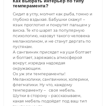
Как выбрать интерьер по типу
темперамента?
Сидит в углу, молчит как рыба, томно и
глубоко вздыхая. Бабушки скажут –
язык проглотил и покрутят пальцем у
виска. Те кто шарят за популярную
психологию, назовут такого человека
меланхоликом, и не станут дергать по
пустякам.
А сангвиник присядет на уши болтает
и болтает, заряжаясь атмосферой
вокруг, изредка надоедая
окружающим.
Ох уж эти темпераменты!
Меланхолики, сангвиники, холерики,
флегматики. Ну что, каждому
темпераменту – своя мебель.
Шутки в сторону – рассказываем,
какая мебель подойдет под ваш тип