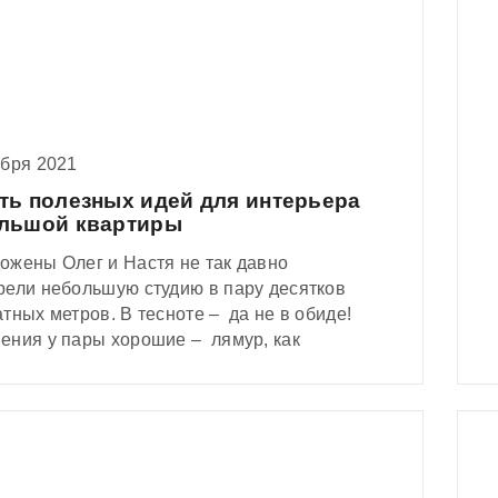
ября 2021
ть полезных идей для интерьера
льшой квартиры
ожены Олег и Настя не так давно
рели небольшую студию в пару десятков
тных метров. В тесноте – да не в обиде!
ения у пары хорошие – лямур, как
тся! Настя – дизайнер, а Олег –
уктор мебели. Хаос в доме? Нет, не
ли! Тандем поддерживает идеальный
к в квартире – ребята в курсе как сделать
ьер стильным и вместе с тем расширить
ение.