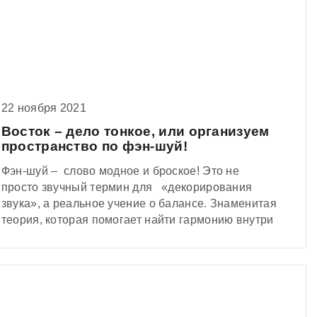
22 ноября 2021
Восток – дело тонкое, или организуем
пространство по фэн-шуй!
Фэн-шуй – слово модное и броское! Это не
просто звучный термин для «декорирования
звука», а реальное учение о балансе. Знаменитая
теория, которая помогает найти гармонию внутри
и вокруг. Как обустроить пространство по фэн-
шуй? Об этом мы сейчас вам и расскажем!