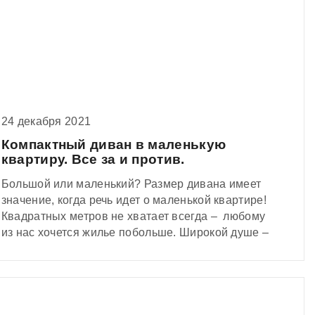
24 декабря 2021
Компактный диван в маленькую
квартиру. Все за и против.
Большой или маленький? Размер дивана имеет
значение, когда речь идет о маленькой квартире!
Квадратных метров не хватает всегда – любому
из нас хочется жилье побольше. Широкой душе –
просторный дворец! Впрочем, и маленькую
студию легко обустроить комфортом. Было бы
желание! Как говорится, в тесноте – да не в
обиде! Для небольшой гостиной спасением станет
компактный диван.