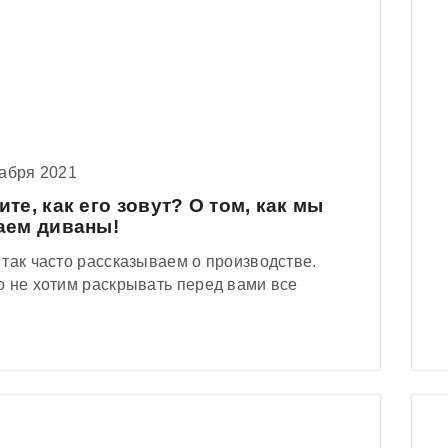
кабря 2021
ите, как его зовут? О том, как мы
аем диваны!
так часто рассказываем о производстве.
о не хотим раскрывать перед вами все
.
а – это интересно, согласитесь? А вот
 Новым годом мы решили приоткрыть
у тайны и поделиться некоторыми
логиями «Krowatson»! Раскрывать все