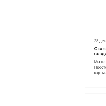
28 де
Скаж
созд
Мы не 
Прост
карты
Интриг
перед
завес
техно