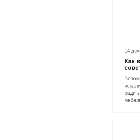
14 де
Как 
сове
Вспомн
искал
ради з
мебель