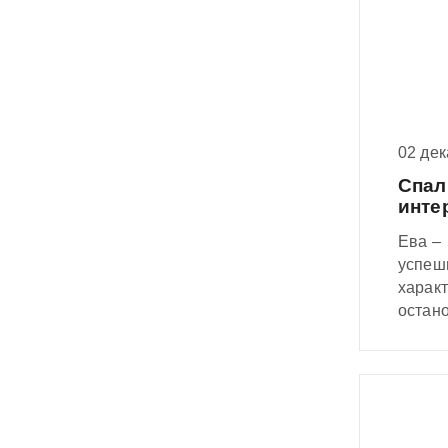
фактур
делат
02 де
Спал
инте
Ева –
успеш
характ
остано
душе 
не ме
Элега