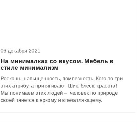
06 декабря 2021
На минималках со вкусом. Мебель в
стиле минимализм
Роскошь, напыщенность, помпезность. Кого-то три
этих атрибута притягивают. Шик, блеск, красота!
Мы понимаем этих людей – человек по природе
своей тянется к яркому и впечатляющему.
Понимаем и тех, кто считает броские интерьеры
излишеством.