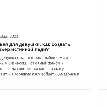
ы и формы сейчас в тренде. Вот только как
ь это с умом? Рассказываем и показываем!
кабря 2021
ьня для девушки. Как создать
рьер истинной леди?
 девушка с характером, амбициями и
ным бизнесом. Тот самый женский
ер, когда говорят: «и коня на скаку
вит, и в горящую избу войдет». Амазонка в
– утонченная леди. Внутренний стержень
шает ей быть импозантной и женственной.
нтность во всем – ее жизненный слоган.