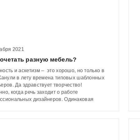
кабря 2021
сочетать разную мебель?
ость и аскетизм – это хорошо, но только в
 Канули в лету времена типовых шаблонных
еров. Да здравствует творчество!
но, когда речь заходит о работе
ссиональных дизайнеров. Одинаковая
ь лишает интерьер индивидуальности,
щая нас в безликость советских хрущевок.
о, и лаконичность бывает стильной. Это
рно. Вот только миксы все больше и
 входят в моду. Комбинировать цвета,