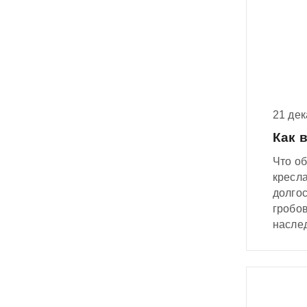
секрет
Сами 
21 де
Как 
Что о
кресл
долго
гробо
наслед
спутни
дело 
Расска
стыдно