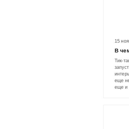
15 но
В че
Тик-та
запуст
интерь
еще не
еще и
Звучит
легко.