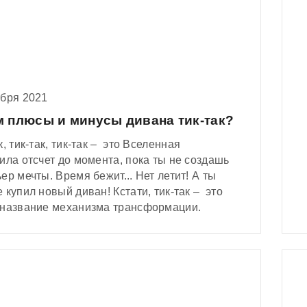
ября 2021
м плюсы и минусы дивана тик-так?
к, тик-так, тик-так – это Вселенная
ила отсчет до момента, пока ты не создашь
ер мечты. Время бежит... Нет летит! А ты
 купил новый диван! Кстати, тик-так – это
 название механизма трансформации.
 легко – и раскладывается такой диван