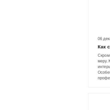
06 де
Как 
Скромн
меру.
интерь
Особен
профе
мебел
возвра
Конечн
бесспо
больше