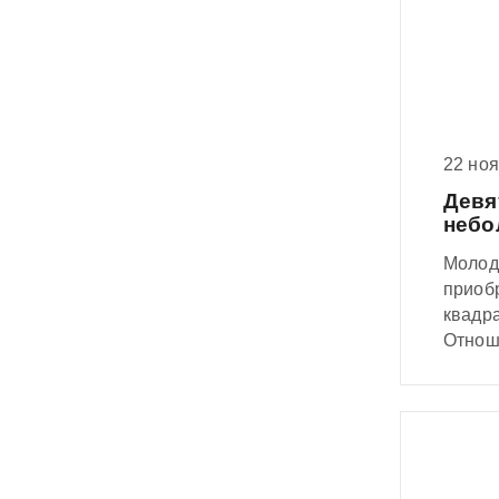
22 но
Девя
небо
Молод
приоб
квадра
Отнош
говори
констр
слыша
порядо
интер
помещ