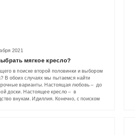
ы, мы конечно, не станем, уж извините!
понимаете – конкуренты не дремлют!
кабря 2021
выбрать мягкое кресло?
бщего в поиске второй половинки и выбором
а? В обоих случаях мы пытаемся найти
срочные варианты. Настоящая любовь – до
вой доски. Настоящее кресло – в
ство внукам. Идиллия. Конечно, с поиском
ка жизни мы вам помочь не в силах. Другое
– мебель!
зываем как выбрать кресло, которое не
 оставить после себя потомкам.